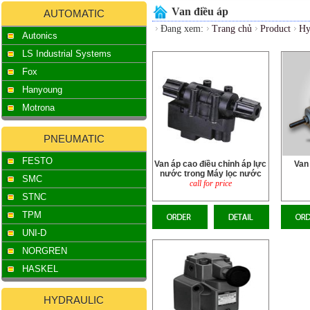
Van điều áp
AUTOMATIC
Đang xem:
Trang chủ
Product
Hy
Autonics
LS Industrial Systems
Fox
Hanyoung
Motrona
PNEUMATIC
FESTO
Van áp cao điều chỉnh áp lực
Van 
nước trong Máy lọc nước
SMC
call for price
STNC
TPM
UNI-D
NORGREN
HASKEL
HYDRAULIC