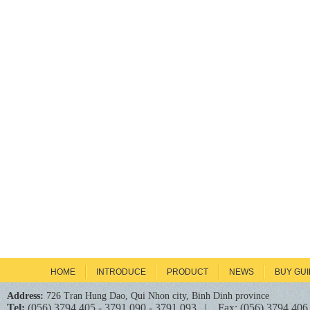
HOME
INTRODUCE
PRODUCT
NEWS
BUY GU
Address:
726 Tran Hung Dao, Qui Nhon city, Binh Dinh province
Tel:
(056) 3794 405 - 3791 090 - 3791 093 | Fax: (056) 3794 406