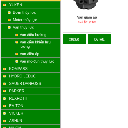
YUKEN
Bơm thủy lực
Van giảm áp
Motor thủy lực
call for price
Van thủy lực
Van điều hướng
Van điều khiển lưu
lượng
Van điều áp
Van mô-đun thủy lực
KOMPASS
HYDRO LEDUC
SAUER-DANFOSS
PARKER
REXROTH
EA-TON
VICKER
ASHUN