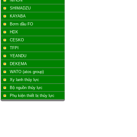
NIHON
SHIMADZU
KAYABA
Bơm dầu FO
HDX
CESKO
TFPI
YEANDU
DEKEMA
WATO (atos group)
Xy lanh thủy lực
Bộ nguồn thủy lực
Phụ kiện thiết bị thủy lực