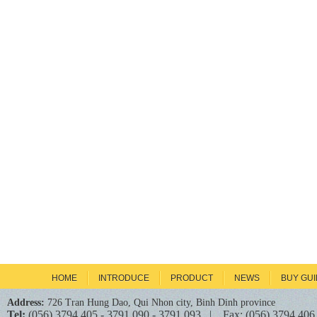
HOME
INTRODUCE
PRODUCT
NEWS
BUY GU
Address:
726 Tran Hung Dao, Qui Nhon city, Binh Dinh province
Tel:
(056) 3794 405 - 3791 090 - 3791 093 | Fax: (056) 3794 406