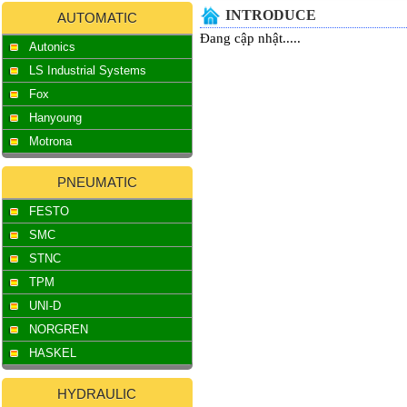
INTRODUCE
AUTOMATIC
Đang cập nhật.....
Autonics
LS Industrial Systems
Fox
Hanyoung
Motrona
PNEUMATIC
FESTO
SMC
STNC
TPM
UNI-D
NORGREN
HASKEL
HYDRAULIC