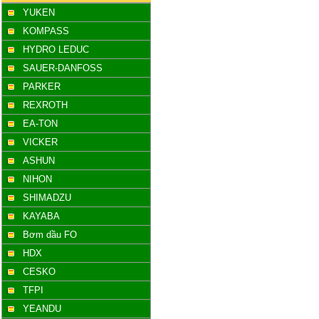
YUKEN
KOMPASS
HYDRO LEDUC
SAUER-DANFOSS
PARKER
REXROTH
EA-TON
VICKER
ASHUN
NIHON
SHIMADZU
KAYABA
Bơm dầu FO
HDX
CESKO
TFPI
YEANDU