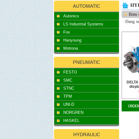
HY
AUTOMATIC
Bơm t
Autonics
Đang x
LS Industrial Systems
Fox
Hanyoung
Motrona
PNEUMATIC
FESTO
SMC
DELTA 
disp
STNC
TPM
UNI-D
NORGREN
HASKEL
HYDRAULIC