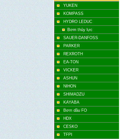
YUKEN
KOMPASS
HYDRO LEDUC
Bơm thủy lực
SAUER-DANFOSS
PARKER
REXROTH
EA-TON
VICKER
ASHUN
NIHON
SHIMADZU
KAYABA
Bơm dầu FO
HDX
CESKO
TFPI