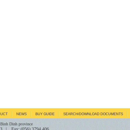
UCT
NEWS
BUY GUIDE
SEARCH/DOWNLOAD DOCUMENTS
 Binh Dinh province
93 | Fax: (056) 3794 406