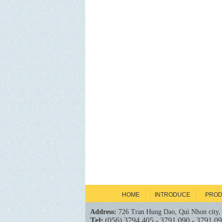
HOME
INTRODUCE
PROD
Address:
726 Tran Hung Dao, Qui Nhon city,
Tel:
(056) 3794 405 - 3791 090 - 3791 0