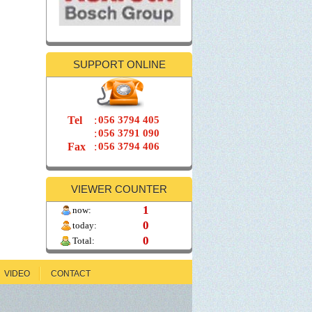
SUPPORT ONLINE
Loại hình trụ với đầu lồi PR
Series
call for price
Tel
:
056 3794 405
:
056 3791 090
Fax
:
056 3794 406
VIEWER COUNTER
1
now:
0
today:
0
Total:
VIDEO
CONTACT
Bộ nối chuyển tiếp PET18-5
call for price