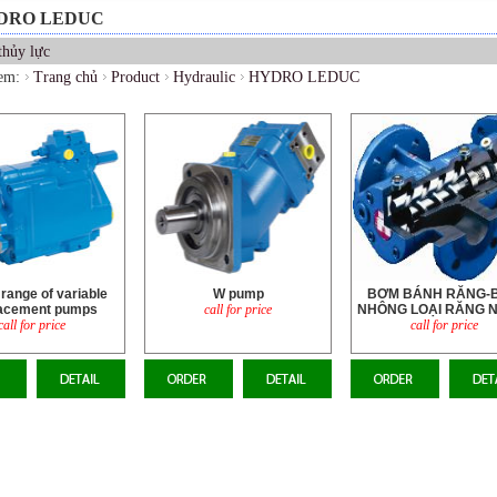
DRO LEDUC
hủy lực
em:
Trang chủ
Product
Hydraulic
HYDRO LEDUC
range of variable
W pump
BƠM BÁNH RĂNG-
lacement pumps
call for price
NHÔNG LOẠI RĂNG 
call for price
call for price