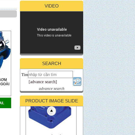
VIDEO
Cảm biến tiệm cận loại dẹp
PFI Series
call for price
SEARCH
Tìm
BƠM
[advance search]
NGOÀI
advance search
PRODUCT IMAGE SLIDE
Cảm biến tiệm cận loại
khoảng cách phát hiện dài
AS Series
call for price