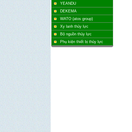
YEANDU
DEKEMA
WATO (atos group)
Xy lanh thủy lực
Bộ nguồn thủy lực
Phụ kiện thiết bị thủy lực