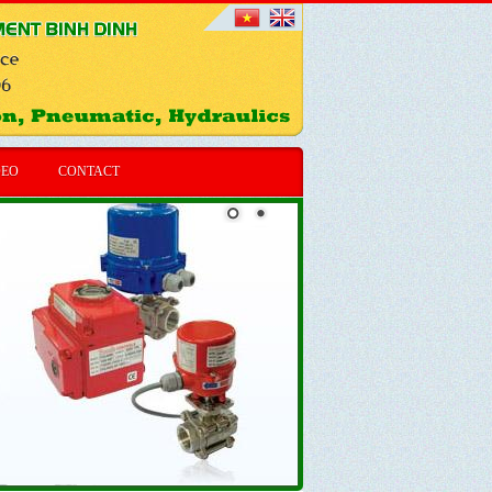
Loại hình trụ có giắc cắm
PRCM Series
call for price
DEO
CONTACT
Cảm biến tiệm cận loại điện
dung CR Series
call for price