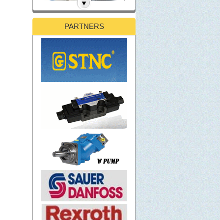
Cảm biến tiệm cận khoảng
cách phát hiện dài PRD
PARTNERS
Series
call for price
Loại hình vuông có cáp
PS/PSN Series
call for price